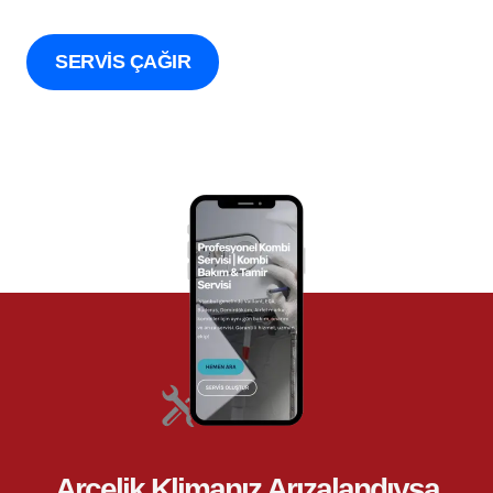
SERVİS ÇAĞIR
Arçelik Klimanız Arızalandıysa