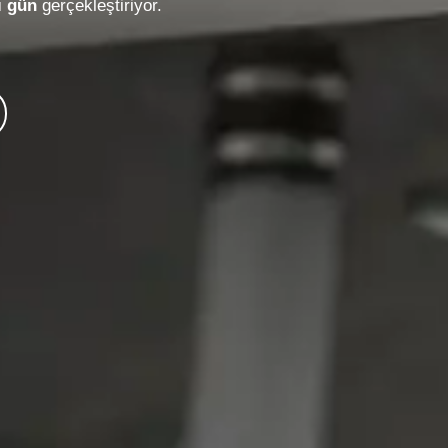
ı gün
gerçekleştiriyor.