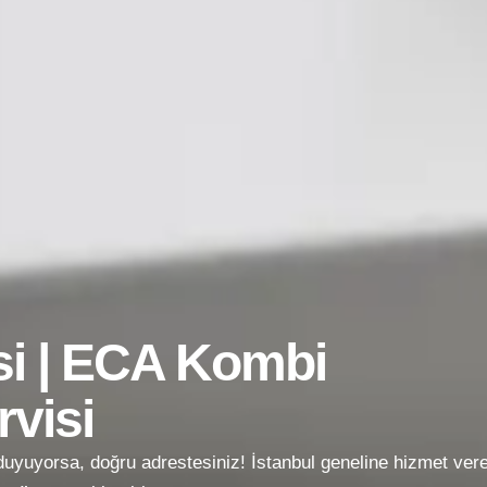
i | ECA Kombi
visi
uyuyorsa, doğru adrestesiniz! İstanbul geneline hizmet ve