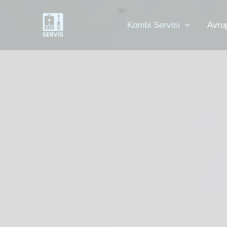
İçeriğe
atla
Kombi Servisi
Avru