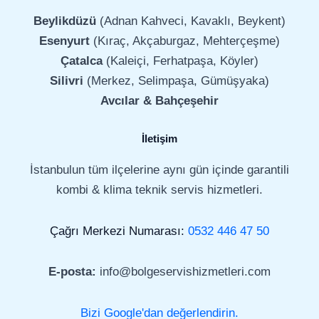
Beylikdüzü
(Adnan Kahveci, Kavaklı, Beykent)
Esenyurt
(Kıraç, Akçaburgaz, Mehterçeşme)
Çatalca
(Kaleiçi, Ferhatpaşa, Köyler)
Silivri
(Merkez, Selimpaşa, Gümüşyaka)
Avcılar & Bahçeşehir
İletişim
İstanbulun tüm ilçelerine aynı gün içinde garantili
kombi & klima teknik servis hizmetleri.
Çağrı Merkezi Numarası:
0532 446 47 50
E-posta:
info@bolgeservishizmetleri.com
Bizi Google'dan değerlendirin.